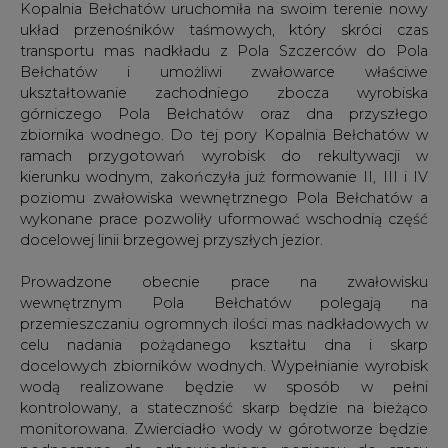
Kopalnia Bełchatów uruchomiła na swoim terenie nowy
układ przenośników taśmowych, który skróci czas
transportu mas nadkładu z Pola Szczerców do Pola
Bełchatów i umożliwi zwałowarce właściwe
ukształtowanie zachodniego zbocza wyrobiska
górniczego Pola Bełchatów oraz dna przyszłego
zbiornika wodnego. Do tej pory Kopalnia Bełchatów w
ramach przygotowań wyrobisk do rekultywacji w
kierunku wodnym, zakończyła już formowanie II, III i IV
poziomu zwałowiska wewnętrznego Pola Bełchatów a
wykonane prace pozwoliły uformować wschodnią część
docelowej linii brzegowej przyszłych jezior.
Prowadzone obecnie prace na zwałowisku
wewnętrznym Pola Bełchatów polegają na
przemieszczaniu ogromnych ilości mas nadkładowych w
celu nadania pożądanego kształtu dna i skarp
docelowych zbiorników wodnych. Wypełnianie wyrobisk
wodą realizowane będzie w sposób w pełni
kontrolowany, a stateczność skarp będzie na bieżąco
monitorowana. Zwierciadło wody w górotworze będzie