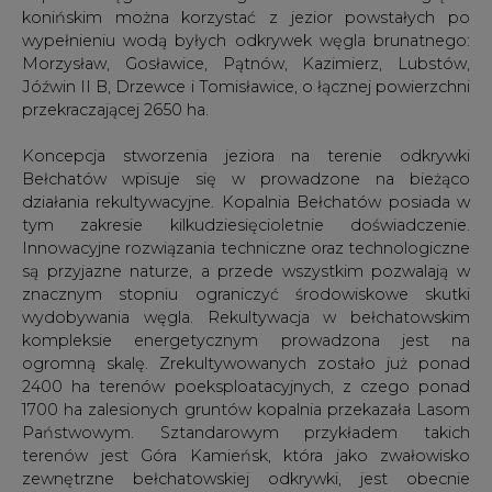
konińskim można korzystać z jezior powstałych po
wypełnieniu wodą byłych odkrywek węgla brunatnego:
Morzysław, Gosławice, Pątnów, Kazimierz, Lubstów,
Jóźwin II B, Drzewce i Tomisławice, o łącznej powierzchni
przekraczającej 2650 ha.
Koncepcja stworzenia jeziora na terenie odkrywki
Bełchatów wpisuje się w prowadzone na bieżąco
działania rekultywacyjne. Kopalnia Bełchatów posiada w
tym zakresie kilkudziesięcioletnie doświadczenie.
Innowacyjne rozwiązania techniczne oraz technologiczne
są przyjazne naturze, a przede wszystkim pozwalają w
znacznym stopniu ograniczyć środowiskowe skutki
wydobywania węgla. Rekultywacja w bełchatowskim
kompleksie energetycznym prowadzona jest na
ogromną skalę. Zrekultywowanych zostało już ponad
2400 ha terenów poeksploatacyjnych, z czego ponad
1700 ha zalesionych gruntów kopalnia przekazała Lasom
Państwowym. Sztandarowym przykładem takich
terenów jest Góra Kamieńsk, która jako zwałowisko
zewnętrzne bełchatowskiej odkrywki, jest obecnie