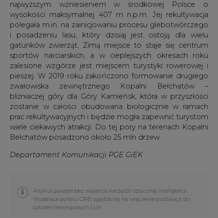
najwyższym wzniesieniem w środkowej Polsce o
wysokości maksymalnej 407 m n.p.m. Jej rekultywacja
polegała m.in. na zainicjowaniu procesu glebotwórczego
i posadzeniu lasu, który dzisiaj jest ostoją dla wielu
gatunków zwierząt. Zimą miejsce to staje się centrum
sportów narciarskich, a w cieplejszych okresach roku
zalesione wzgórze jest miejscem turystyki rowerowej i
pieszej. W 2019 roku zakończono formowanie drugiego
zwałowiska zewnętrznego Kopalni Bełchatów –
bliźniaczej góry dla Góry Kamieńsk, która w przyszłości
zostanie w całości obudowana biologicznie w ramach
prac rekultywacyjnych i będzie mogła zapewnić turystom
wiele ciekawych atrakcji. Do tej pory na terenach Kopalni
Bełchatów posadzono około 25 mln drzew.
Departament Komunikacji PGE GiEK
Artykuł powstał bez wsparcia narzędzi sztucznej inteligencji.
Wydawca portalu CIRE zgadza się na włączenie publikacji do
szkoleń treningowych LLM.