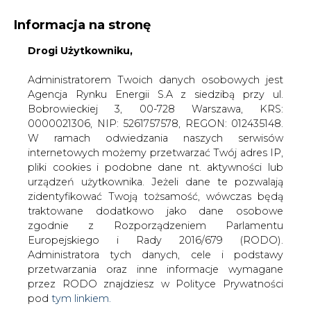
Informacja na stronę
Drogi Użytkowniku,
KONTAKT:
REDAKCJA@CIRE.PL
WYDAWCA PORTALU:
Administratorem Twoich danych osobowych jest
Agencja Rynku Energii S.A z siedzibą przy ul.
A
A
A
WIELKOŚĆ TEKSTU
WYSOKI KONTRAST
Bobrowieckiej 3, 00-728 Warszawa, KRS:
0000021306, NIP: 5261757578, REGON: 012435148.
ZALOGUJ SIĘ
W ramach odwiedzania naszych serwisów
internetowych możemy przetwarzać Twój adres IP,
pliki cookies i podobne dane nt. aktywności lub
urządzeń użytkownika. Jeżeli dane te pozwalają
zidentyfikować Twoją tożsamość, wówczas będą
traktowane dodatkowo jako dane osobowe
zgodnie z Rozporządzeniem Parlamentu
Europejskiego i Rady 2016/679 (RODO).
Administratora tych danych, cele i podstawy
przetwarzania oraz inne informacje wymagane
przez RODO znajdziesz w Polityce Prywatności
pod
tym linkiem.
WŁĄCZ CIRE.TV