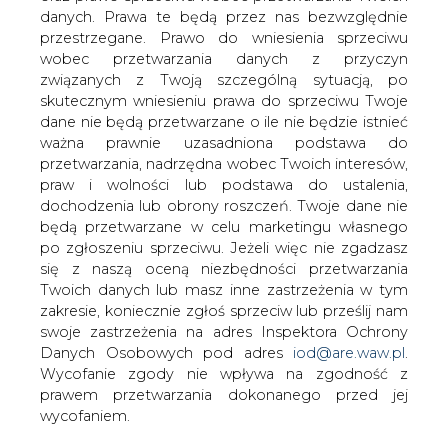
danych. Prawa te będą przez nas bezwzględnie
przestrzegane. Prawo do wniesienia sprzeciwu
wobec przetwarzania danych z przyczyn
Kopalnia Bełchatów rozpoczęła
związanych z Twoją szczególną sytuacją, po
kolejny etap formowania
skutecznym wniesieniu prawa do sprzeciwu Twoje
przyszłych, najgłębszych polskich
dane nie będą przetwarzane o ile nie będzie istnieć
jezior
ważna prawnie uzasadniona podstawa do
przetwarzania, nadrzędna wobec Twoich interesów,
praw i wolności lub podstawa do ustalenia,
dochodzenia lub obrony roszczeń. Twoje dane nie
będą przetwarzane w celu marketingu własnego
po zgłoszeniu sprzeciwu. Jeżeli więc nie zgadzasz
się z naszą oceną niezbędności przetwarzania
W Kopalni Węgla Brunatnego
Twoich danych lub masz inne zastrzeżenia w tym
Bełchatów, należącej do spółki PGE
zakresie, koniecznie zgłoś sprzeciw lub prześlij nam
Górnictwo i Energetyka
swoje zastrzeżenia na adres Inspektora Ochrony
Konwencjonalna z Grupy PGE, rozpoczął
Danych Osobowych pod adres
iod@are.waw.pl
.
się kolejny etap formowania linii
Wycofanie zgody nie wpływa na zgodność z
brzegowej przyszłych jezior, które
prawem przetwarzania dokonanego przed jej
powstaną na terenie kopalni po
wycofaniem.
zakończeniu wydobycia. Dzięki nowo