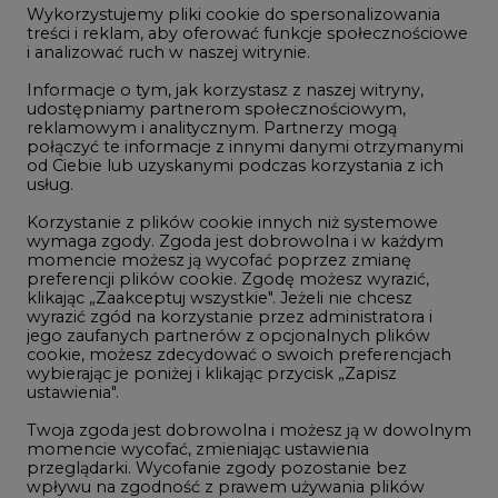
Wykorzystujemy pliki cookie do spersonalizowania
Studio CIRE
treści i reklam, aby oferować funkcje społecznościowe
i analizować ruch w naszej witrynie.
Rozmowy o energetyce
Informacje o tym, jak korzystasz z naszej witryny,
Gospodarka
udostępniamy partnerom społecznościowym,
reklamowym i analitycznym. Partnerzy mogą
Geopolityka
połączyć te informacje z innymi danymi otrzymanymi
LTE450
od Ciebie lub uzyskanymi podczas korzystania z ich
usług.
Korzystanie z plików cookie innych niż systemowe
Innowacje i AI
wymaga zgody. Zgoda jest dobrowolna i w każdym
momencie możesz ją wycofać poprzez zmianę
Telekomunikacja i IT
preferencji plików cookie. Zgodę możesz wyrazić,
klikając „Zaakceptuj wszystkie". Jeżeli nie chcesz
Handel emisjami CO2
wyrazić zgód na korzystanie przez administratora i
Wodór
jego zaufanych partnerów z opcjonalnych plików
cookie, możesz zdecydować o swoich preferencjach
Górnictwo
wybierając je poniżej i klikając przycisk „Zapisz
ustawienia".
Zmiany klimatyczne
Twoja zgoda jest dobrowolna i możesz ją w dowolnym
momencie wycofać, zmieniając ustawienia
przeglądarki. Wycofanie zgody pozostanie bez
Atom
wpływu na zgodność z prawem używania plików