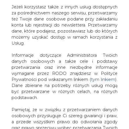
Jeżeli korzystasz także z innych usług dostępnych
za pośrednictwem naszego serwisu, przetwarzamy
też Twoje dane osobowe podane przy zakładaniu
konta lub rejestracji do newslettera. Przetwarzamy
Strona główna
/
GÓRNICTWO
/
Kopalnia Bełchatów
dane, które podajesz, pozostawiasz lub do których
rozpoczęła kolejny etap formowania przyszłych,
możemy uzyskać dostęp w ramach korzystania z
najgłębszych polskich jezior
Usług.
Redakcja
CIRE.PL
Informacje dotyczące Administratora Twoich
2023-04-06 12:30
danych osobowych a także cele i podstawy
drukuj
przetwarzania oraz inne niezbędne informacje
skomentuj
wymagane przez RODO znajdziesz w Polityce
udostępnij
:
Prywatności pod wskazanym linkiem (
tym linkiem
).
Dane zbierane na potrzeby różnych usług mogą
być przetwarzane w różnych celach, na różnych
podstawach.
Pamiętaj, że w związku z przetwarzaniem danych
osobowych przysługuje Ci szereg gwarancji i praw,
a przede wszystkim prawo do odwołania zgody
oraz prawo sprzeciwu wobec przetwarzania Twoich