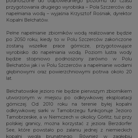
podnoszone do odpowiedniego poziomu do czasu
przygotowania drugiego wyrobiska – Pola Szczerców do
napełniania wodą – wyjaśnia Krzysztof Rośniak, dyrektor
Kopalni Bełchatów.
Pełne napełnianie zbiorników wodą realizowane będzie
po 2050 roku, kiedy to w Polu Szczerców zakończone
zostaną wszelkie prace górnicze, przygotowujące
wyrobisko do napełniania wodą. Poziom lustra wody
będzie stopniowo podnoszony zarówno w Polu
Bełchatów jak i w Polu Szczerców a napełnianie wodami
głębinowymi oraz powierzchniowymi potrwa około 20
lat.
Bełchatowskie jezioro nie będzie pierwszym zbiornikiem
utworzonym w miejscu po odkrywkowej eksploatacji
górniczej. Od 2010 roku na terenie byłej kopalni
odkrywkowej siarki w Tarnobrzegu funkcjonuje Jezioro
Tarnobrzeskie, a w Niemczech w okolicy Görlitz, tuż przy
polskiej granicy, można korzystać z jeziora Berzdorfer
See, które powstało po zalaniu jednej z niemieckich
kopalni węgla brunatnego. Również w zagłębiu